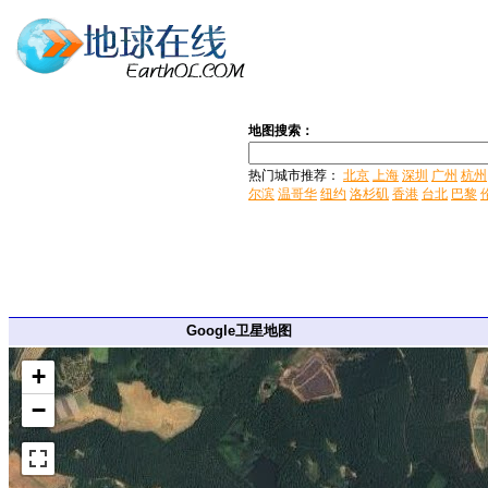
地图搜索：
热门城市推荐：
北京
上海
深圳
广州
杭州
尔滨
温哥华
纽约
洛杉矶
香港
台北
巴黎
Google卫星地图
+
−