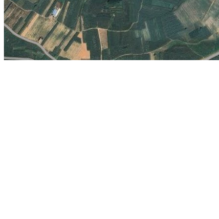
南宁吴圩国际机场简介：
位于广西壮族自治区首府南宁市西南32公里的吴
即突破200万，2009年达到452万人次，2011年12月4日已经突破
次。根据南宁机场总体规划，南宁机场建设分本期、中期、远期。本期工程
16.4万吨的目标设计，项目建设包括在现有跑道东侧建设一条长3200
坪及配套建设助航灯光、通信、消防、供电、供冷、供热、供气及雨水
地图展示：
海南省图书馆
大连图书馆
成都青龙巷
柬埔寨涅盘宫
泉州晋