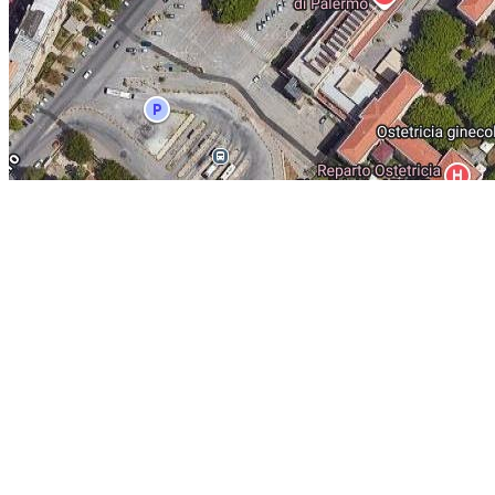
意大利巴勒莫大教堂简介：
位于意大利帕勒莫，始建于1184年的大教堂
教在原有的清真寺基础上开始兴建诺曼式教堂，13世纪开始受到哥特式
顶窗和拱门，加泰罗尼亚风格的门廊和柱子，后殿穆斯林风格的几何图
殿堂，很大很空旷，是诺曼皇室的墓地所在。地下宝藏陈列着各种各样的
Costanza di Aragon）所有。