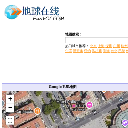
地图搜索：
热门城市推荐：
北京
上海
深圳
广州
杭州
尔滨
温哥华
纽约
洛杉矶
香港
台北
巴黎
Google卫星地图
+
−