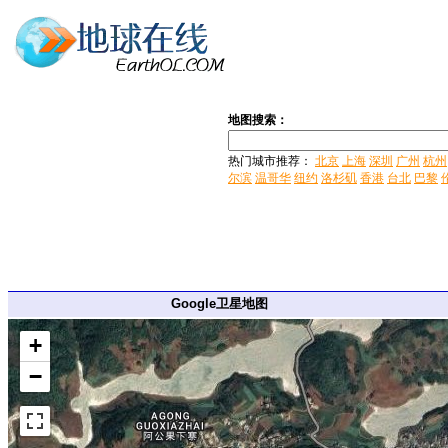
地图搜索：
热门城市推荐：
北京
上海
深圳
广州
杭州
尔滨
温哥华
纽约
洛杉矶
香港
台北
巴黎
Google卫星地图
+
−