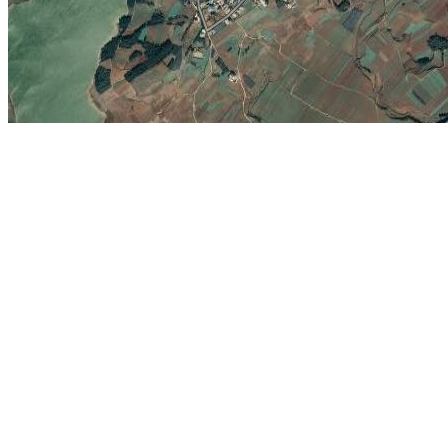
云南师宗县简介：
曲靖市下辖县，是一个多民族聚居的山区农业县，因
华村）而得名。师宗县矿产资源主要有煤、铁、锑、铜、钼、汞、锰、
等。师宗通玄洞位于师宗县城西华街尽头的丹凤山下，分上通玄洞、通
凰谷位于五龙壮族乡，以奇特的地学景观为主体，兼有植物景观、水景
洞。
地图展示：
苏州定园
浙江青田县
武汉锦里沟
江西彭泽县
沈阳盛京大剧