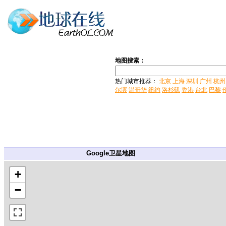
地图搜索：
热门城市推荐：
北京
上海
深圳
广州
杭州
尔滨
温哥华
纽约
洛杉矶
香港
台北
巴黎
Google卫星地图
+
−