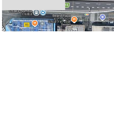
日本大阪心斋桥简介：
作为大阪最大的购物区，集中了许多精品屋和专
里大型百货店、百年老铺、面向平民的各种小店铺鳞次栉比。石板铺就
筋，格调高雅，这一带被人称为欧洲村。神户乘坐阪神电车或是阪急电车
停车，神户到大阪只要半个小时 。再换乘地铁御筋堂线到心斋桥只要5
地图展示：
芬兰图尔库城堡
葡萄牙波尔图杜罗河
瑞典马尔默大广场
尼
家公园