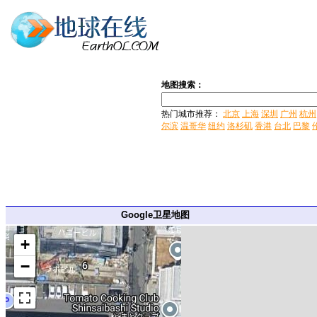
地图搜索：
热门城市推荐：
北京
上海
深圳
广州
杭州
尔滨
温哥华
纽约
洛杉矶
香港
台北
巴黎
Google卫星地图
+
−