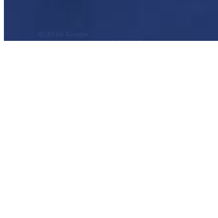
西班牙特内里费岛简介：
Tenerife，位于靠近非洲海岸大西洋中的
屿。特内里费岛这个名字的由来是参照“罗马史记“中“Nivaria"（拉
邻岛拉帕玛岛上的原始居民关伽族人能清楚地看到这座高山，习惯上称她为雪
里费岛上的原始居民也车称之“车那且"，“池那且”或“阿其那且”。
地图展示：
西双版纳勐景来
土耳其塞尔丘克
印度斋浦尔
荷兰阿尔克马
地图操作指南
1.移动地图：在地图上按住鼠标左键拖动或点击地图左上方的方向图标移动。