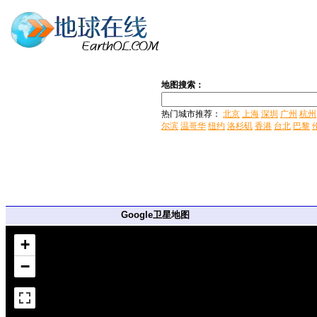
地图搜索：
热门城市推荐：
北京
上海
深圳
广州
杭州
尔滨
温哥华
纽约
洛杉矶
香港
台北
巴黎
Google卫星地图
+
−