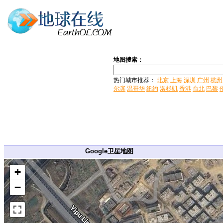
地图搜索：
热门城市推荐：
北京
上海
深圳
广州
杭州
尔滨
温哥华
纽约
洛杉矶
香港
台北
巴黎
Google卫星地图
+
−