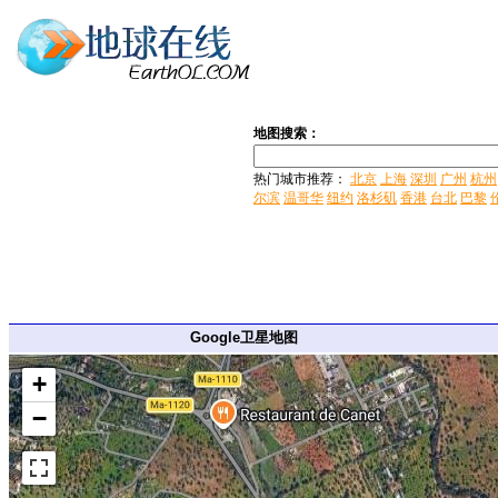
地图搜索：
热门城市推荐：
北京
上海
深圳
广州
杭州
尔滨
温哥华
纽约
洛杉矶
香港
台北
巴黎
Google卫星地图
+
−