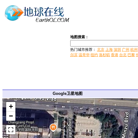
地图搜索：
热门城市推荐：
北京
上海
深圳
广州
杭州
尔滨
温哥华
纽约
洛杉矶
香港
台北
巴黎
Google卫星地图
+
−