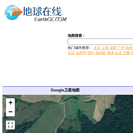
地图搜索：
热门城市推荐：
北京
上海
深圳
广州
杭州
尔滨
温哥华
纽约
洛杉矶
香港
台北
巴黎
Google卫星地图
+
−