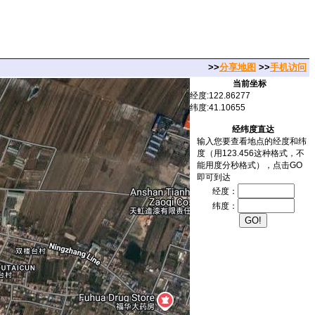
>>
分享地图
>>
手机访问
当前坐标
经度:122.86277
纬度:41.10655
经纬度直达
输入您要查看地点的经度和纬
度（用123.456这种格式，不
能用度分秒格式），点击GO
即可到达
经度：
纬度：