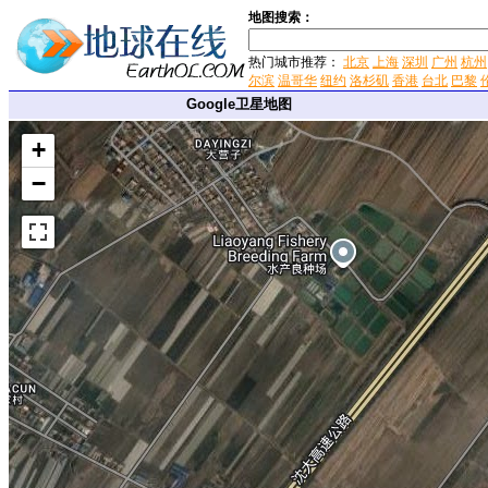
地图搜索：
热门城市推荐：
北京
上海
深圳
广州
杭州
尔滨
温哥华
纽约
洛杉矶
香港
台北
巴黎
Google卫星地图
+
−