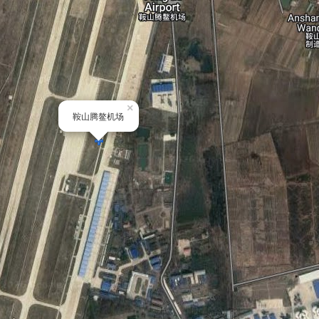
×
鞍山腾鳌机场