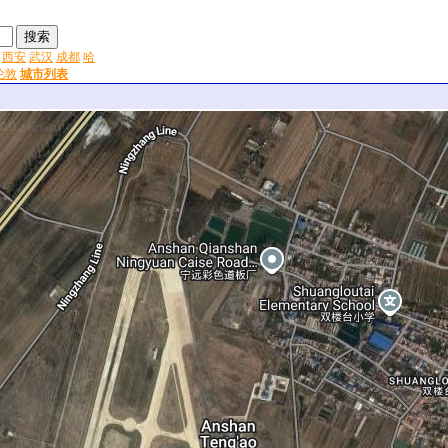
西安
武汉
成都
哈
伦敦
城市列表