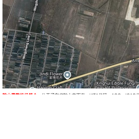
鞍山腾鳌机场简介：
位于辽宁省鞍山市西南，IATA代码：AOG；ICAO
地图展示：
日本长崎市
南极别林斯高晋站
四川井研县
湖南汝城县
河南
1.移动地图：在地图上按住鼠标左键拖动或点击地图左上方的方向图标移动。
2.放大/缩小地图：双击地图上的某一点可以直接放大。也可以通过点击地图左上方
3.右上方“当前坐标”栏目动态显示的经纬度为当前地图画面中心点的经纬度。其中