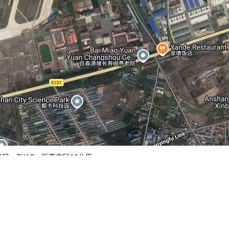
代码：ZYAS，距离市区12公里。
汝南县
丹东浪头机场
地图操作指南
的加减号或滑动杆来缩放。
经度正数为东经，负数为西经，纬度正数为北纬，负数为南纬。