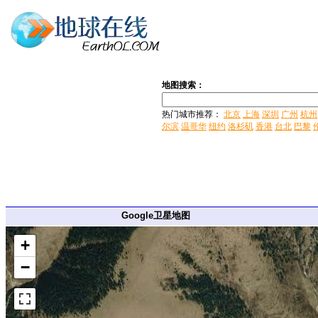
地图搜索：
热门城市推荐：
北京
上海
深圳
广州
杭州
尔滨
温哥华
纽约
洛杉矶
香港
台北
巴黎
Google卫星地图
+
−