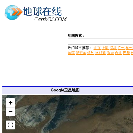
地图搜索：
热门城市推荐：
北京
上海
深圳
广州
杭州
尔滨
温哥华
纽约
洛杉矶
香港
台北
巴黎
Google卫星地图
+
−