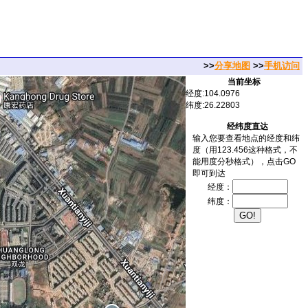
>>
分享地图
>>
手机访问
当前坐标
经度:104.0976
纬度:26.22803
经纬度直达
输入您要查看地点的经度和纬
度（用123.456这种格式，不
能用度分秒格式），点击GO
即可到达
经度：
纬度：