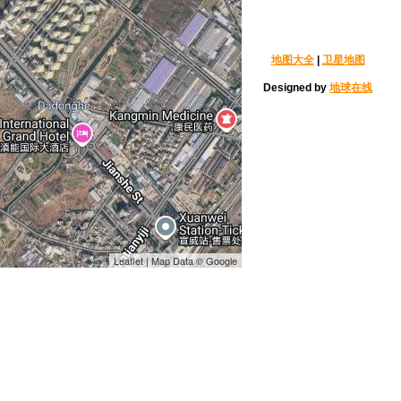
地图大全
|
卫星地图
Designed by
地球在线
Leaflet | Map Data © Google
乐喷泉
清迈双龙寺