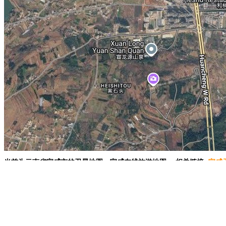
当前为云南省宣威市的卫星地图，宣威在线旅游地图。 相关链接:
宣威
精华地标推荐：
杭州雷峰塔
武则天-乾陵
卢沟桥
麦加大清真寺
西安碑
1.移动地图：在地图上按住鼠标左键拖动或点击地图左上方的方向图标移动。
2.放大/缩小地图：双击地图上的某一点可以直接放大。也可以通过点击地图左上方