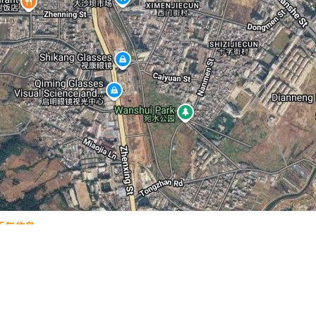
天气信息
林
亚利桑那号纪念馆
山东蓬莱阁
南京中山陵
费萨尔清真寺
鼋头渚
迪拜音
地图操作指南
的加减号或滑动杆来缩放。