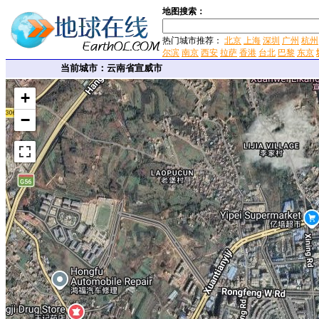
地图搜索：
热门城市推荐：
北京
上海
深圳
广州
杭州
尔滨
南京
西安
拉萨
香港
台北
巴黎
东京
当前城市：云南省宣威市
+
−