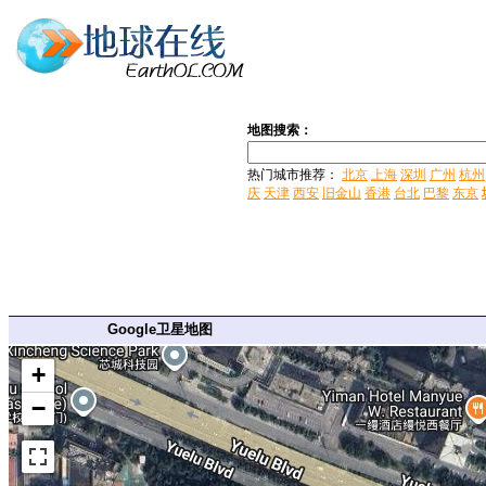
地图搜索：
热门城市推荐：
北京
上海
深圳
广州
杭州
庆
天津
西安
旧金山
香港
台北
巴黎
东京
Google卫星地图
+
−