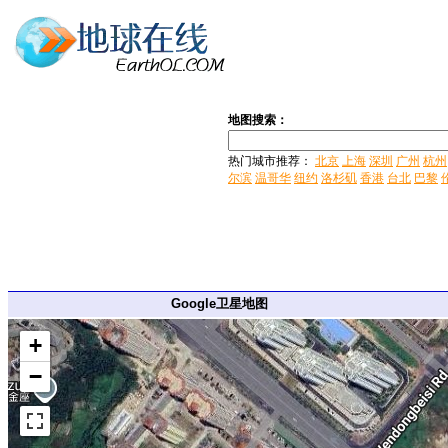
地图搜索：
热门城市推荐：
北京
上海
深圳
广州
杭州
尔滨
温哥华
纽约
洛杉矶
香港
台北
巴黎
Google卫星地图
+
−