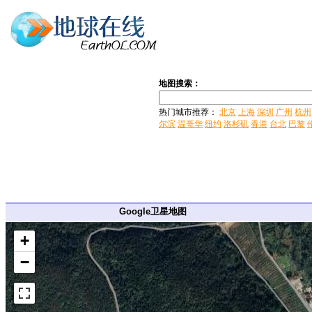
地图搜索：
热门城市推荐：
北京
上海
深圳
广州
杭州
尔滨
温哥华
纽约
洛杉矶
香港
台北
巴黎
Google卫星地图
+
−