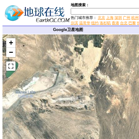
地图搜索：
热门城市推荐：
北京
上海
深圳
广州
杭州
尔滨
温哥华
纽约
洛杉矶
香港
台北
巴黎
Google卫星地图
+
−