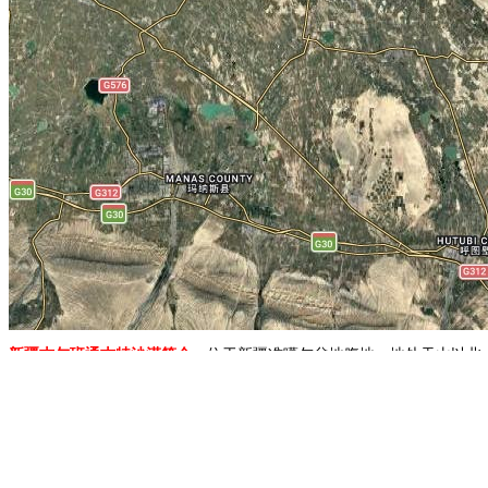
新疆古尔班通古特沙漠简介：
位于新疆准噶尔盆地腹地，地处天山以北
流动”的刻板印象，是一个生机盎然、充满治愈感的“神奇”沙漠。
地图展示：
成都墨尔文学院
上海诺德安达双语学校
上海位育中学
东港
1.移动地图：在地图上按住鼠标左键拖动或点击地图左上方的方向图标移动。