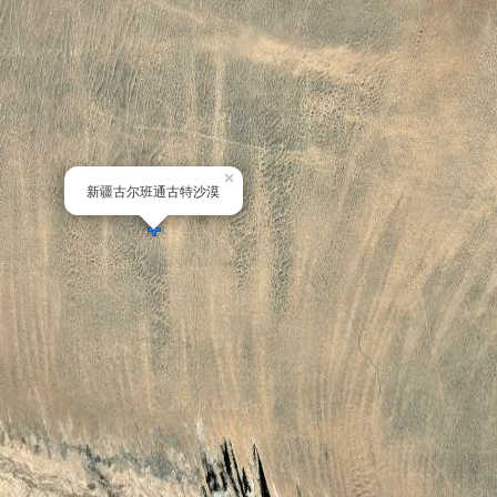
×
新疆古尔班通古特沙漠