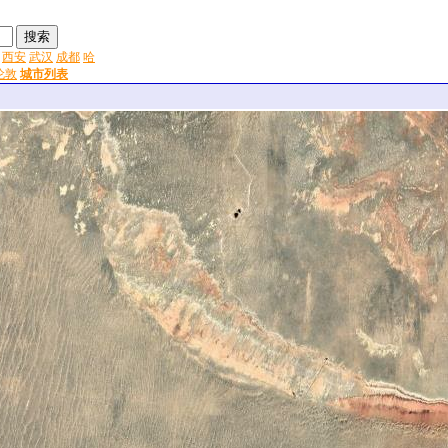
西安
武汉
成都
哈
伦敦
城市列表