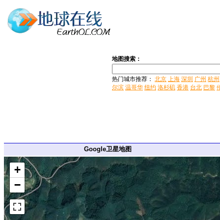
地图搜索：
热门城市推荐：
北京
上海
深圳
广州
杭州
尔滨
温哥华
纽约
洛杉矶
香港
台北
巴黎
Google卫星地图
+
−