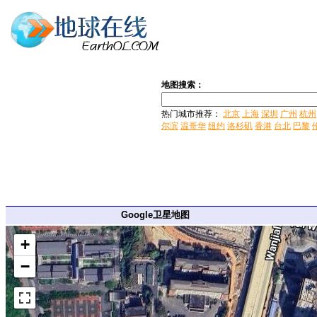
地图搜索：
热门城市推荐：
北京
上海
深圳
广州
杭州
尔滨
温哥华
纽约
洛杉矶
香港
台北
巴黎
Google卫星地图
+
−