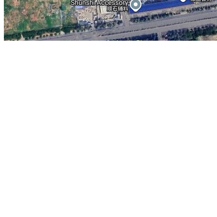
长沙海底世界简介：
位于浏阳河畔金鹰影视文化城内，由海洋馆、极地
园内可欣赏到唯美而又浪漫的“人鲨共舞”表演、“美人鱼”表演、俄罗
吹琴、海狮音乐会等十余套海洋特色表演。除观赏外，园区还开设了自
亲密接触海豚、白鲸、海狮等多项“鱼”乐活动，能够亲身体验与海洋动
地图展示：
云南师宗县
苏州定园
浙江青田县
武汉锦里沟
江西彭泽县
沈
地图操作指南
1.移动地图：在地图上按住鼠标左键拖动或点击地图左上方的方向图标移动。