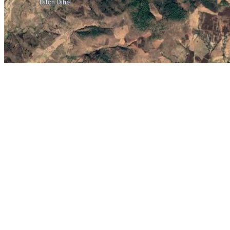
云南祥云县简介：
云南省大理市下辖的县之一，它位于云南省中部偏西
是大理州的东大门，距昆明仅282公里，至大理机场48公里。1962
屑。这些文物足以证明在新石器时代我们的先民就开始在这块土地上创
铁、钼、铝、锌、钡等，其中已探明黄金储量为5.4吨，碳酸钡极为丰
等。
地图展示：
齐齐哈尔扎龙自然保护区
浙江武义县
福州琅岐岛
江西万年