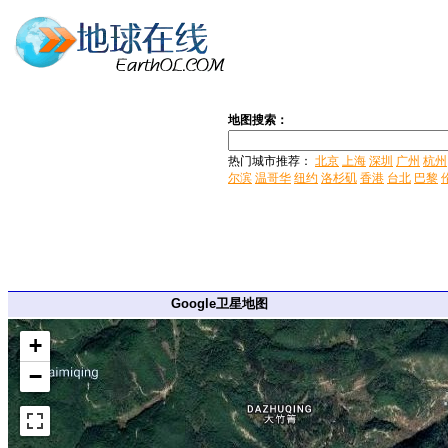
地图搜索：
热门城市推荐：
北京
上海
深圳
广州
杭州
尔滨
温哥华
纽约
洛杉矶
香港
台北
巴黎
Google卫星地图
+
−