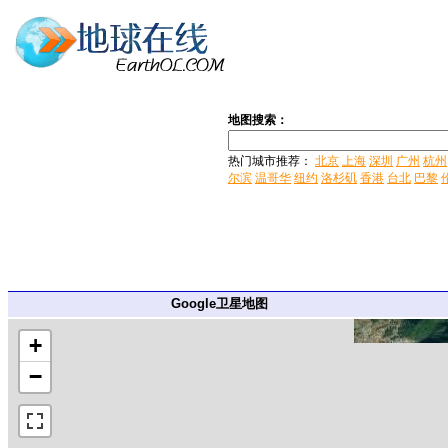
地图搜索：
热门城市推荐：
北京
上海
深圳
广州
杭州
尔滨
温哥华
纽约
洛杉矶
香港
台北
巴黎
Google卫星地图
+
−