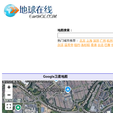
地图搜索：
热门城市推荐：
北京
上海
深圳
广州
杭州
尔滨
温哥华
纽约
洛杉矶
香港
台北
巴黎
Google卫星地图
+
−