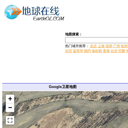
地图搜索：
热门城市推荐：
北京
上海
深圳
广州
杭州
尔滨
温哥华
纽约
洛杉矶
香港
台北
巴黎
Google卫星地图
+
−